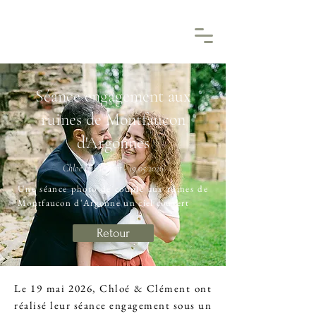
Séance engagement aux
ruines de Montfaucon
d'Argonnes
Chloé & Clément -
19.05.2026
Une séance photo de couple aux ruines de
Montfaucon d'Argonne un ciel couvert
Retour
Le 19 mai 2026, Chloé & Clément ont
réalisé leur séance engagement sous un