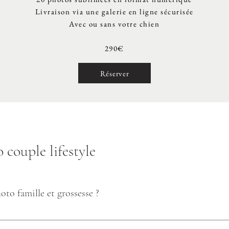
Livraison via une galerie en ligne sécurisée
Avec ou sans votre chien
290€
Réserver
couple lifestyle
oto famille et grossesse ?
 mon home studio à Montmédy ou en extérieur, selon l’ambiance que vous souh