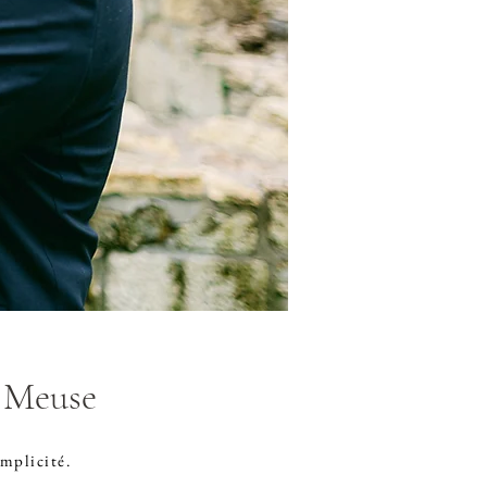
n Meuse
omplicité.