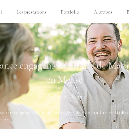
l
Les prestations
Portfolio
A propos
B
ance engagement au Lac de Mad
en Meuse
Pauline & Clément
ne séance photo de couple au coucher de soleil au Lac de Madine
euse