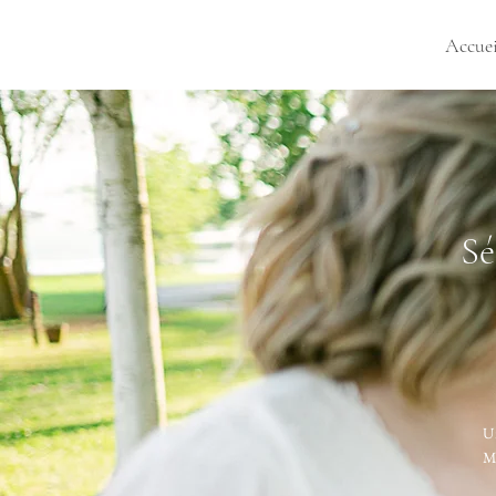
Accuei
Sé
U
M