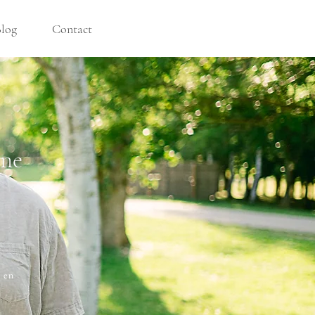
log
Contact
ine
 en