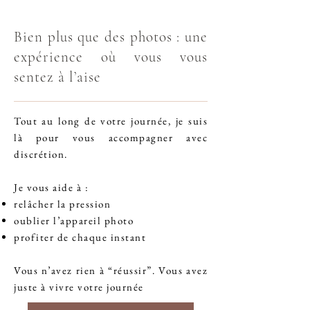
Nos proches ont également adoré les photos !

Bien plus que des photos : une
Nous recommandons Karine sans aucune 
expérience où vous vous
hésitation à tous les futurs mariés qui 
recherchent une photographe de mariage en 
sentez à l’aise
Meuse sensible, professionnelle et talentueuse. 
»
Tout au long de votre journée, je suis
là pour vous accompagner avec
discrétion.
Je vous aide à :
relâcher la pression
oublier l’appareil photo
profiter de chaque instant
Vous n’avez rien à “réussir”. Vous avez
juste à vivre votre journée