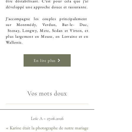
être déstabilisant. C’est pour cela que j’ai
développé une approche douce et rassurante.
J’accompagne les couples principalement
sur
Montmédy,
Verdun,
Bar-le- Duc,
Stenay,
Longwy,
Metz,
Sedan et
Virton,
et
plus largement en Meuse, en Lorraine et en
Wallonie.
En lire plus
Vos mots doux
Loïc A ~
27.06.2026
« Karine était la photographe de notre mariage 