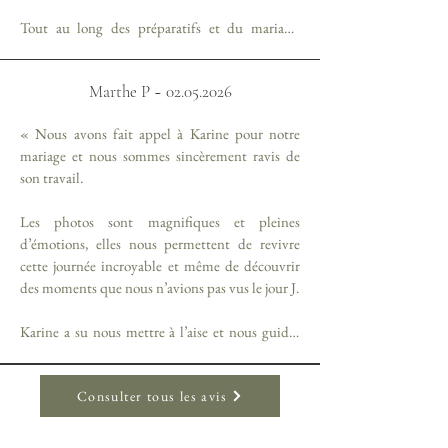
Tout au long des préparatifs et du mariage, 
Karine a su nous mettre à l’aise et respecter 
pleinement ce qui était important pour nous.

Marthe P ~
02.05.2026
Nous voulions notamment intégrer notre chien 
« Nous avons fait appel à Karine pour notre 
Volt à cette journée, et elle a réussi à le faire avec 
mariage et nous sommes sincèrement ravis de 
beaucoup de naturel. Ces photos comptent 
son travail.

énormément pour nous aujourd’hui. Nous 
avons adoré le résultat final : des souvenirs 
Les photos sont magnifiques et pleines 
spontanés et sincères qui nous ressemblent 
d’émotions, elles nous permettent de revivre 
vraiment.
cette journée incroyable et même de découvrir 
des moments que nous n’avions pas vus le jour J.

Karine a su nous mettre à l’aise et nous guider 
naturellement pour les photos de couple et les 
poses.

Consulter tous les avis
Nous adorons son regard sur les détails, les 
expressions et les émotions.
