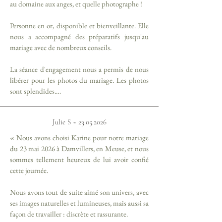
au domaine aux anges, et quelle photographe !

Personne en or, disponible et bienveillante. Elle 
nous a accompagné des préparatifs jusqu'au 
mariage avec de nombreux conseils.

La séance d'engagement nous a permis de nous 
libérer pour les photos du mariage. Les photos 
sont splendides.

Quand vous choisissez de travailler avec Karine, 
Julie S ~
23.05.2026
vous choisissez bien plus qu'une photographe.

« Nous avons choisi Karine pour notre mariage 
Mille merci ! »
du 23 mai 2026 à Damvillers, en Meuse, et nous 
sommes tellement heureux de lui avoir confié 
cette journée.

Nous avons tout de suite aimé son univers, avec 
ses images naturelles et lumineuses, mais aussi sa 
façon de travailler : discrète et rassurante.
