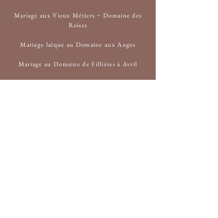
Mariage aux Vieux Métiers ~ Domaine des
Roises
Mariage laïque au Domaine aux Anges
Mariage au Domaine de Fillières à Avril
Mariage laïque LGBT en Meuse
Mariage au Chalet de l'Orée des Bois à
Aubange
Mariage au Domaine de la Grange aux Ormes
à Marly en Moselle
CONTACT
Nina Photographie
Karine Meurisse