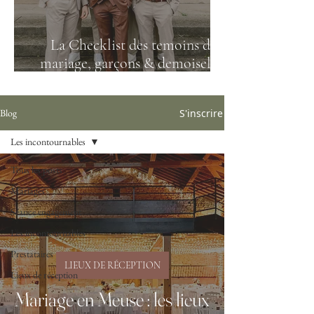
La Checklist des temoins de
mariage, garçons & demoiselles
d'honneur
S'inscrire
Blog
Les incontournables
Tous les posts
Mariages
Séance engagement
Les incontournables
Prestataires
LIEUX DE RÉCEPTION
Lieux de réception
Mariage en Meuse : les lieux