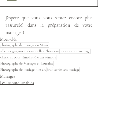
J'espère que vous vous sentez encore plus 
rassuré(e) dans la préparation de votre 
mariage :)
Mots-clés :
photographe de mariage en Meuse
rôle des garçons et demoiselles d'honneur
organiser son mariage
checklist pour témoins
rôle des témoins
Photographe de Mariages en Lorraine
Photographe de mariage fine art
Profiter de son mariage
Mariages
Les incontournables
Posts similaires
Voir tout