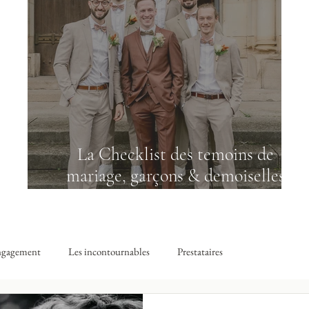
La Checklist des temoins de
mariage, garçons & demoiselles
d'honneur
ngagement
Les incontournables
Prestataires