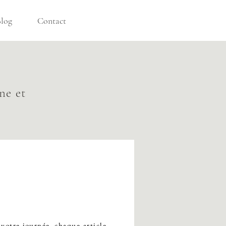
log
Contact
ne et
votre journée, chaque article