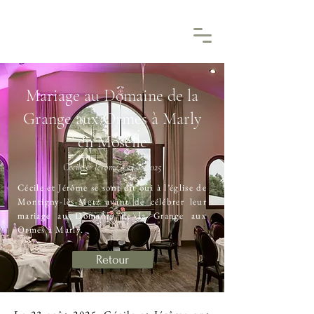
Mariage au Domaine de la
Grange aux Ormes à Marly
en Moselle
Cécile & Jérôme ~
23.08.2025
Cécile et Jérôme se sont dit oui à l’église de
Montigny-lès-Metz avant de célébrer leur
mariage au Domaine de la Grange aux
Ormes à Marly.
Retour