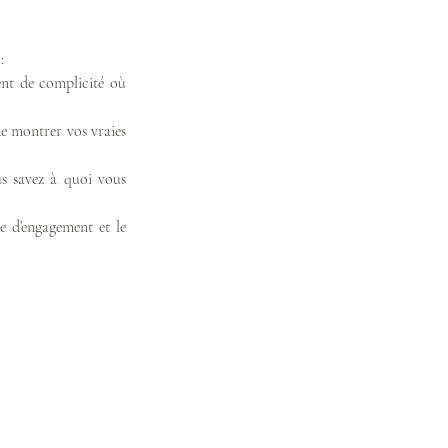
:
nt de complicité où 
e montrer vos vraies 
s savez à quoi vous 
 d’engagement et le 