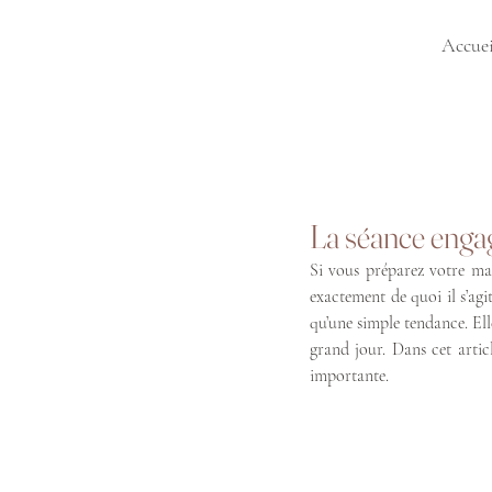
Accuei
La séance engag
Si vous préparez votre mar
exactement de quoi il s’agi
qu’une simple tendance. Ell
grand jour. Dans cet articl
importante.